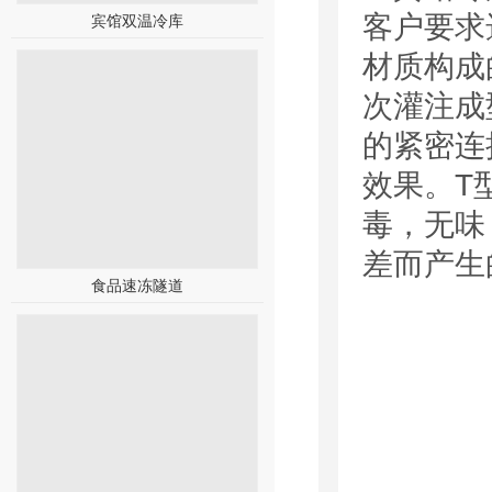
客户要求
宾馆双温冷库
材质构成
次灌注成
的紧密连
效果。T
毒，无味
差而产生
食品速冻隧道