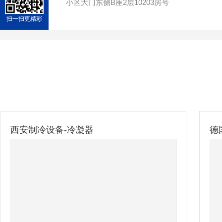
小区大门东侧B座2层10203房号
扫一扫更精彩
西安制冷设备-冷凝器
德