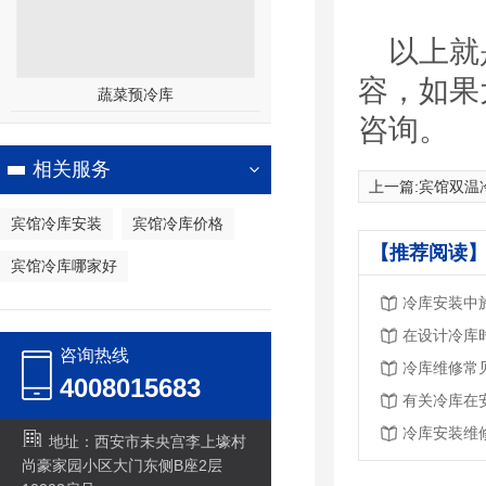
以上就
容，如果
蔬菜预冷库
咨询。
相关服务
上一篇:
宾馆双温
宾馆冷库安装
宾馆冷库价格
【推荐阅读】
宾馆冷库哪家好
冷库安装中
在设计冷库
咨询热线
冷库维修常
4008015683
有关冷库在
冷库安装维
地址：西安市未央宫李上壕村
尚豪家园小区大门东侧B座2层