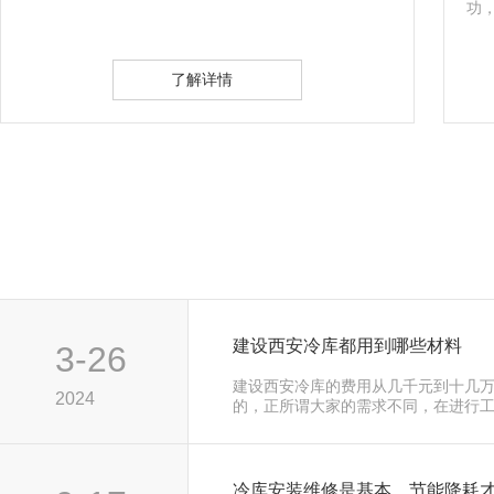
功
了解详情
建设西安冷库都用到哪些材料
3-26
建设西安冷库的费用从几千元到十几
2024
的，正所谓大家的需求不同，在进行
所需的费用是不一样的。至于所…
冷库安装维修是基本，节能降耗