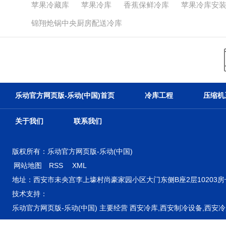
苹果冷藏库
苹果冷库
香蕉保鲜冷库
苹果冷库安
锦翔炝锅中央厨房配送冷库
乐动官方网页版-乐动(中国)首页
冷库工程
压缩机
关于我们
联系我们
版权所有：乐动官方网页版-乐动(中国)
网站地图
RSS
XML
地址：西安市未央宫李上壕村尚豪家园小区大门东侧B座2层10203房号 
技术支持：
乐动官方网页版-乐动(中国) 主要经营 西安冷库,西安制冷设备,西