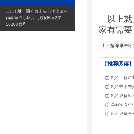
地址：西安市未央宫李上壕村
以上就
尚豪家园小区大门东侧B座2层
10203房号
家有需要
上一篇:
豪享来冷
【推荐阅读】
制冷工程产
制冷技术在
制冷设备应
制冷设备在