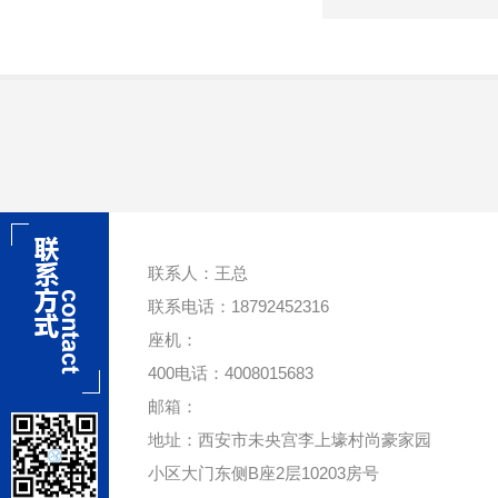
联系人：王总
联系电话：18792452316
座机：
400电话：4008015683
邮箱：
地址：西安市未央宫李上壕村尚豪家园
小区大门东侧B座2层10203房号