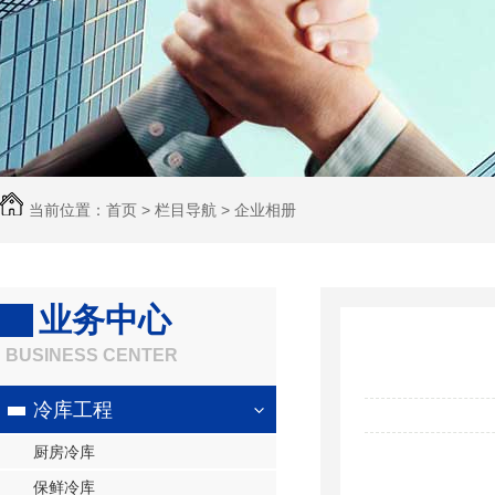
当前位置：
首页
>
栏目导航
>
企业相册
业务中心
BUSINESS CENTER
冷库工程
厨房冷库
保鲜冷库