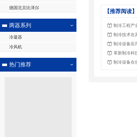
德国北京比泽尔
【推荐阅读】
两器系列
制冷工程产
制冷技术在
冷凝器
制冷设备应
冷风机
制冷设备在
热门推荐