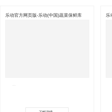
乐动官方网页版-乐动(中国)蔬菜保鲜库
乐
…