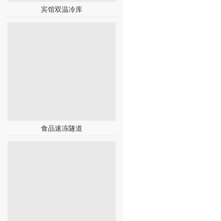
宾馆双温冷库
食品速冻隧道