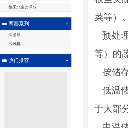
德国北京比泽尔
菜等）
两器系列
预处
冷凝器
冷风机
等）的
热门推荐
按储
低温储
于大部
中温储