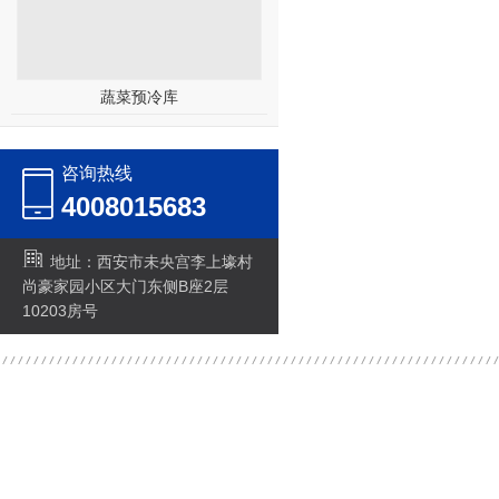
蔬菜预冷库
咨询热线
4008015683
地址：西安市未央宫李上壕村
尚豪家园小区大门东侧B座2层
10203房号