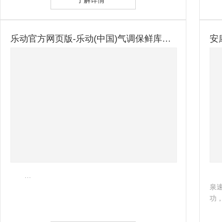
了解详情
乐动官方网页版-乐动(中国)气调保鲜库工程案例
安
…
泉
功