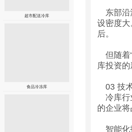
东部沿
超市配送冷库
设密度大
后。
但随着
库投资的
03 
食品冷冻库
冷库行
的企业将
智能化