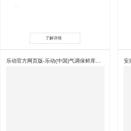
…
了解详情
乐动官方网页版-乐动(中国)气调保鲜库工程案例
安