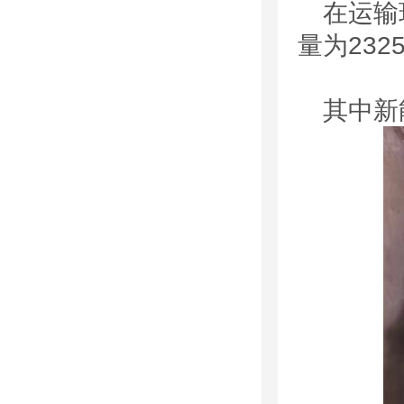
在运输
量为232
其中新