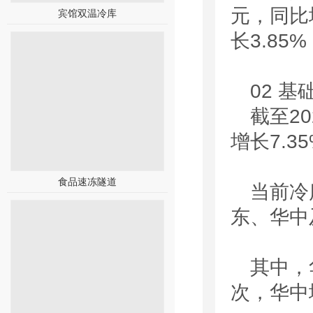
元，同比
宾馆双温冷库
长3.8
02 
截至2
增长7.
食品速冻隧道
当前冷
东、华中
其中，
次，华中