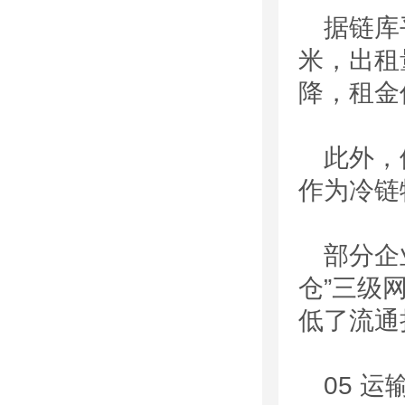
据链库
米，出租
降，租金
此外，
作为冷链
部分企
仓”三级
低了流通
05 