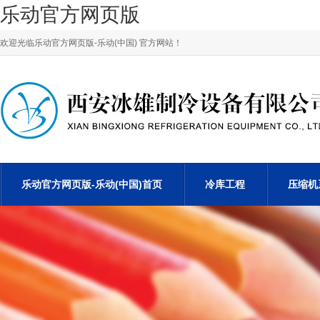
乐动官方网页版
欢迎光临乐动官方网页版-乐动(中国) 官方网站！
乐动官方网页版-乐动(中国)首页
冷库工程
压缩机
关于我们
联系我们