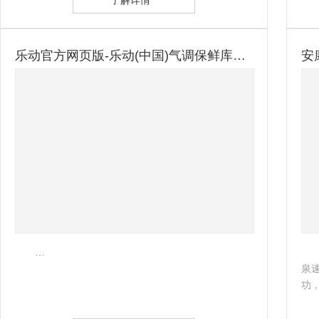
了解详情
乐动官方网页版-乐动(中国)气调保鲜库工程案例
安
…
泉
功