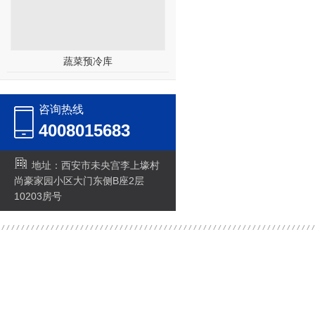
蔬菜预冷库
咨询热线
4008015683
地址：西安市未央宫李上壕村
尚豪家园小区大门东侧B座2层
10203房号