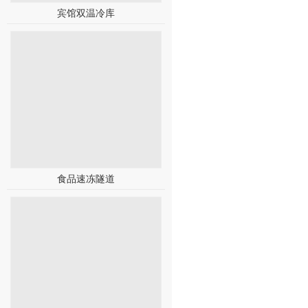
宾馆双温冷库
食品速冻隧道