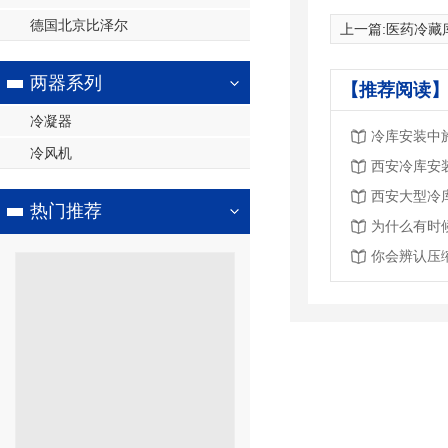
德国北京比泽尔
上一篇:
医药冷藏
两器系列
【推荐阅读】
冷凝器
冷库安装中
冷风机
西安冷库安
西安大型冷
热门推荐
为什么有时
你会辨认压