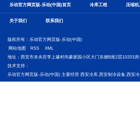
乐动官方网页版-乐动(中国)首页
冷库工程
压缩机
关于我们
联系我们
版权所有：乐动官方网页版-乐动(中国)
网站地图
RSS
XML
地址：西安市未央宫李上壕村尚豪家园小区大门东侧B座2层10203房号 
技术支持：
乐动官方网页版-乐动(中国) 主要经营 西安冷库,西安制冷设备,西