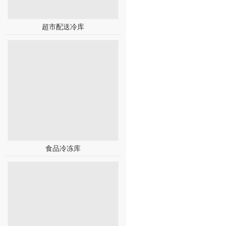
超市配送冷库
食品冷冻库