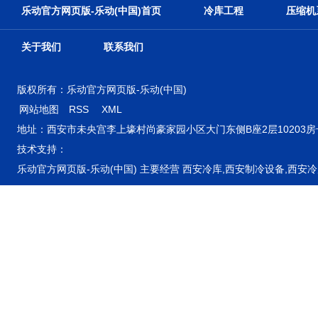
乐动官方网页版-乐动(中国)首页
冷库工程
压缩机
关于我们
联系我们
版权所有：乐动官方网页版-乐动(中国)
网站地图
RSS
XML
地址：西安市未央宫李上壕村尚豪家园小区大门东侧B座2层10203房号 
技术支持：
乐动官方网页版-乐动(中国) 主要经营 西安冷库,西安制冷设备,西