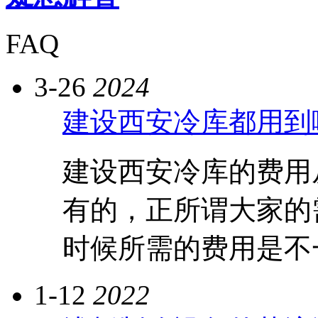
FAQ
3-26
2024
建设西安冷库都用到
建设西安冷库的费用
有的，正所谓大家的
时候所需的费用是不
1-12
2022