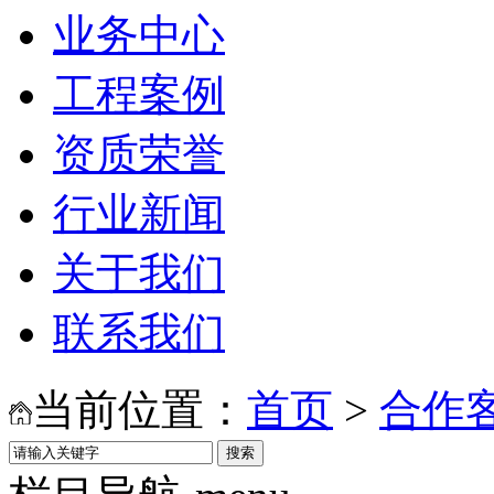
业务中心
工程案例
资质荣誉
行业新闻
关于我们
联系我们
当前位置：
首页
>
合作
搜索