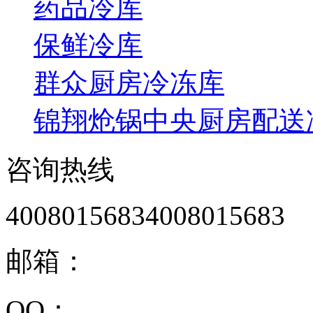
药品冷库
保鲜冷库
群众厨房冷冻库
锦翔炝锅中央厨房配送
咨询热线
4008015683
4008015683
邮箱：
QQ：