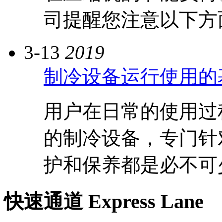
司提醒您注意以下方
3-13
2019
制冷设备运行使用的
用户在日常的使用过
的制冷设备，专门针
护和保养都是必不可
快速通道 Express Lane