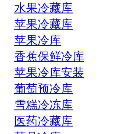
水果冷藏库
苹果冷藏库
苹果冷库
香蕉保鲜冷库
苹果冷库安装
葡萄预冷库
雪糕冷冻库
医药冷藏库